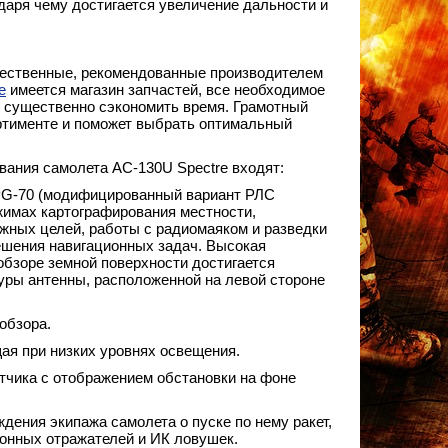
даря чему достигается увеличение дальности и
чественные, рекомендованные производителем
е
имеется магазин запчастей, все необходимое
и существенно сэкономить время. Грамотный
ортименте и поможет выбрать оптимальный
вания самолета AC-130U Spectre входят:
G-70 (модифицированный вариант РЛС
жимах картографирования местности,
жных целей, работы с радиомаяком и разведки
ешения навигационных задач. Высокая
бзоре земной поверхности достигается
уры антенны, расположенной на левой стороне
обзора.
ая при низких уровнях освещения.
тчика с отображением обстановки на фоне
ения экипажа самолета о пуске по нему ракет,
онных отражателей и ИК ловушек.