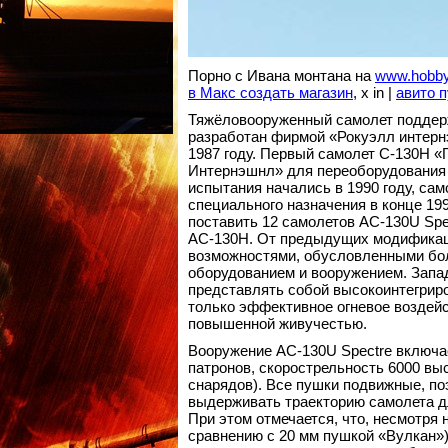
Порно с Ивана монтана на
www.hobby
в Макс создать магазин
, x in |
авито 
Тяжёловооруженный самолет поддер
разработан фирмой «Рокуэлл интерн
1987 году. Первый самолет С-130Н 
Интернэшнл» для переоборудования е
испытания начались в 1990 году, сам
специального назначения в конце 199
поставить 12 самолетов AC-130U Spe
АС-130Н. От предыдущих модификац
возможностями, обусловленными бо
оборудованием и вооружением. Запад
представлять собой высокоинтегрир
только эффективное огневое воздейс
повышенной живучестью.
Вооружение AC-130U Spectre включа
патронов, скорострельность 6000 выс
снарядов). Все пушки подвижные, по
выдерживать траекторию самолета д
При этом отмечается, что, несмотря
сравнению с 20 мм пушкой «Вулкан»)