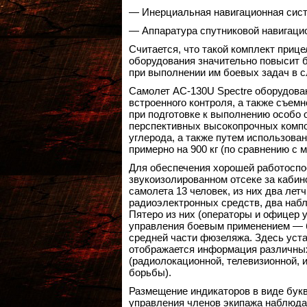
— Инерциальная навигационная сист
— Аппаратура спутниковой навигаци
Считается, что такой комплект приц
оборудования значительно повысит б
при выполнении им боевых задач в 
Самолет AC-130U Spectre оборудован
встроенного контроля, а также съем
при подготовке к выполнению особо 
перспективных высокопрочных компо
углерода, а также путем использова
примерно на 900 кг (по сравнению с 
Для обеспечения хорошей работоспо
звукоизолированном отсеке за кабин
самолета 13 человек, из них два лет
радиоэлектронных средств, два набл
Пятеро из них (операторы и офицер 
управления боевым применением — б
средней части фюзеляжа. Здесь уста
отображается информация различны
(радиолокационной, телевизионной, 
борьбы).
Размещение индикаторов в виде бук
управления членов экипажа наблюда