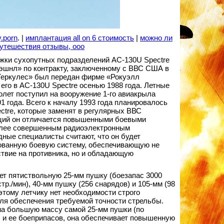
.porn
. |
имплантация all on 6 стоимость
|
можно ли
путешествия отзывы, ооо
жки сухопутных подразделений AC-130U Spectre
эшнл» по контракту, заключенному с ВВС США в
«Геркулес» был передан фирме «Рокуэлл
го в AC-130U Spectre осенью 1988 года. Летные
олет поступил на вооружение 1-го авиакрыла
1 года. Всего к началу 1993 года планировалось
ctre, которые заменят в регулярных ВВС
ий он отличается повышенными боевыми
лее совершенным радиоэлектронным
ные специалисты считают, что он будет
ованную боевую систему, обеспечивающую не
твие на противника, но и обладающую
ет пятиствольную 25-мм пушку (боезапас 3000
тр./мин), 40-мм пушку (256 снарядов) и 105-мм (98
этому летчику нет необходимости строго
ля обеспечения требуемой точности стрельбы.
 на большую массу самой 25-мм пушки (по
 и ее боеприпасов, она обеспечивает повышенную