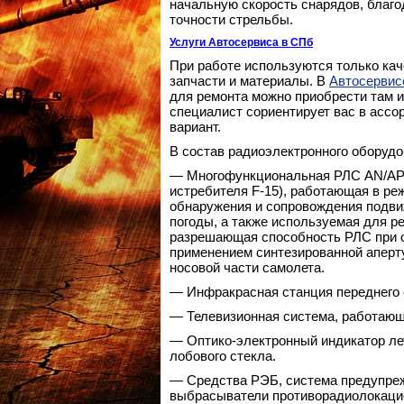
начальную скорость снарядов, благо
точности стрельбы.
Услуги Автосервиса в СПб
При работе используются только ка
запчасти и материалы. В
Автосервис
для ремонта можно приобрести там 
специалист сориентирует вас в асс
вариант.
В состав радиоэлектронного оборудо
— Многофункциональная РЛС AN/AP
истребителя F-15), работающая в ре
обнаружения и сопровождения подви
погоды, а также используемая для р
разрешающая способность РЛС при о
применением синтезированной аперт
носовой части самолета.
— Инфракрасная станция переднего 
— Телевизионная система, работающ
— Оптико-электронный индикатор ле
лобового стекла.
— Средства РЭБ, система предупрежд
выбрасыватели противорадиолокаци