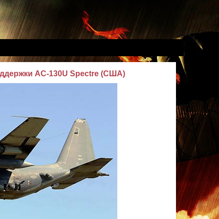
ддержки AC-130U Spectre (США)