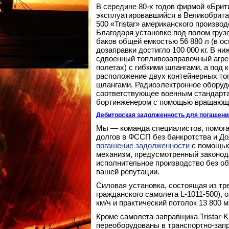
В середине 80-х годов фирмой «Бри
эксплуатировавшийся в Великобрита
500 «Tristar» американского производ
Благодаря установке под полом гру
баков общей емкостью 56 880 л (в ос
дозаправки достигло 100 000 кг. В 
сдвоенный топливозаправочный агре
полетах) с гибкими шлангами, а под
расположение двух контейнерных топ
шлангами. Радиоэлектронное оборуд
соответствующее военным стандарта
бортинженером с помощью вращающе
Дебиторская задолженность для погашени
Мы — команда специалистов, помога
долгов в ФССП без банкротства и Д
погашение задолженности
с помощью
механизм, предусмотренный законод
исполнительное производство без о
вашей репутации.
Силовая установка, состоящая из трех
гражданского самолета L-1011-500),
км/ч и практический потолок 13 800 м
Кроме самолета-заправщика Tristar-K
переоборудованы в транспортно-запра