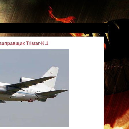
аправщик Tristar-K.1