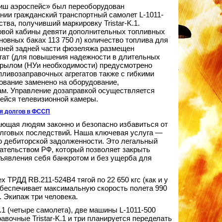
тиш аэроспейс» был переоборудован
нии гражданский транспортный самолет L-1011-
ства, получивший маркировку Tristar-K.1.
зовой кабины девяти дополнительных топливных
новных баках 113 750 л) количество топлива для
нижней задней части фюзеляжа размещен
гат (для повышения надежности в длительных
 крылом (НУи необходимости) предусмотрено
ливозаправочных агрегатов также с гибкими
ование заменено на оборудование,
м. Управление дозаправкой осуществляется
йся телевизионной камеры.
я долгов в ФССП
ющая людям законно и безопасно избавиться от
олговых последствий. Наша ключевая услуга —
 дебиторской задолженности. Это легальный
ательством РФ, который позволяет закрыть
бъявления себя банкротом и без ущерба для
 ТРДД RB.211-524В4 тягой по 22 650 кгс (как и у
 обеспечивает максимальную скорость полета 990
. Экипаж три человека.
.1 (четыре самолета), две машины L-1011-500
вочные Tristar-K.1 и три планируется переделать